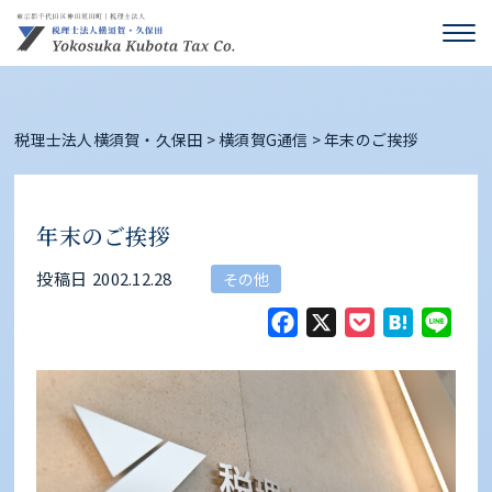
税理士法人横須賀・久保田
>
横須賀G通信
>
年末のご挨拶
年末のご挨拶
投稿日
2002.12.28
その他
Facebook
X
Pocket
Hate
Li