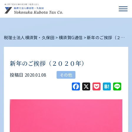
税理士法人横須賀・久保田
>
横須賀G通信
>
新年のご挨拶（２０
２０年）
新年のご挨拶（２０２０年）
投稿日
2020.01.08
その他
Facebook
X
Pocket
Hate
Li