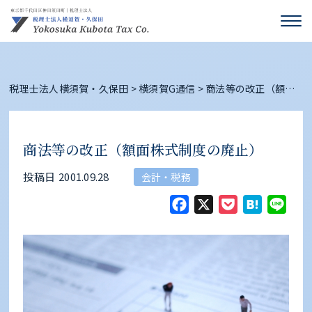
税理士法人横須賀・久保田
>
横須賀G通信
>
商法等の改正（額面
株式制度の廃止）
商法等の改正（額面株式制度の廃止）
投稿日
2001.09.28
会計・税務
Facebook
X
Pocket
Hate
Li