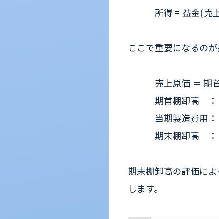
所得 = 益金(売上な
ここで重要になるのが
売上原価 ＝ 期首棚
期首棚卸高 ： 前
当期製造費用： 当
期末棚卸高 ： 当
期末棚卸高の評価によ
します。